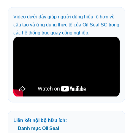
Video dưới đây giúp người dùng hiểu rõ hơn về
cấu tạo và ứng dụng thực tế của Oil Seal SC trong
các hệ thống trục quay công nghiệp.
Liên kết nội bộ hữu ích:
Danh mục Oil Seal