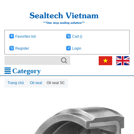
Favorites list
Cart
()
Register
Login
Category
Trang chủ
Oil seal
Oil seal SC