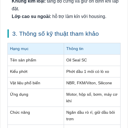
Khung kim loại:
tăng độ cứng và giữ ổn định khi lắp
đặt.
Lớp cao su ngoài:
hỗ trợ làm kín với housing.
3. Thông số kỹ thuật tham khảo
Hạng mục
Thông tin
Tên sản phẩm
Oil Seal SC
Kiểu phớt
Phớt dầu 1 môi có lò xo
Vật liệu phổ biến
NBR, FKM/Viton, Silicone
Ứng dụng
Motor, hộp số, bơm, máy cơ
khí
Chức năng
Ngăn dầu rò rỉ, giữ dầu bôi
trơn