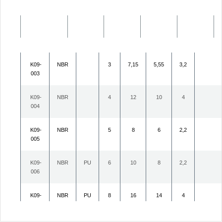
KASTAŞ NO
NBR
PU
d (f8)
D (H10)
K09-
NBR
3
7,15
5,55
3,2
003
K09-
NBR
4
12
10
4
004
K09-
NBR
5
8
6
2,2
005
K09-
NBR
PU
6
10
8
2,2
006
K09-
NBR
PU
8
16
14
4
008