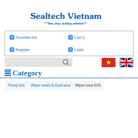
Favorites list
Cart
()
Register
Login
Category
Trang chủ
Wiper seals & Dust seal
Wiper seal K09