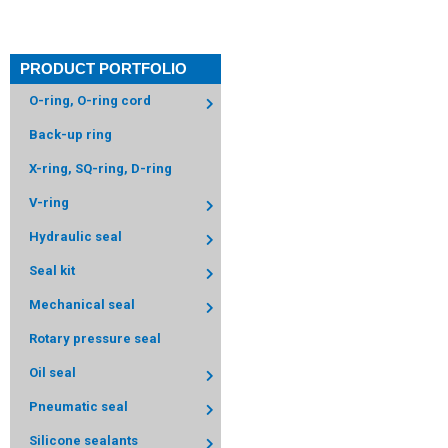
K09-
NBR
PU
10
18
16
4
010
PRODUCT PORTFOLIO
K09-
NBR
PU
12
20
18
4
012
O-ring, O-ring cord
Back-up ring
K09-
NBR
PU
12
18
16
2,6
012/2
X-ring, SQ-ring, D-ring
V-ring
K09-
NBR
PU
14
22
20
4
014
Hydraulic seal
Seal kit
K09-
PU
14
20
18
2,6
014/1
Mechanical seal
Rotary pressure seal
K09-
NBR
14
20
18
3,1
014/2
Oil seal
Pneumatic seal
K09-
NBR
PU
15
23
21
4
015
Silicone sealants